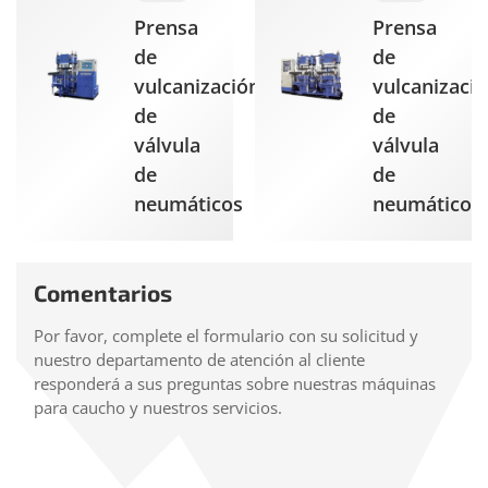
Prensa
Prensa
de
de
vulcanización
vulcanizaci
de
de
válvula
válvula
de
de
neumáticos
neumáticos
Comentarios
Por favor, complete el formulario con su solicitud y
nuestro departamento de atención al cliente
responderá a sus preguntas sobre nuestras máquinas
para caucho y nuestros servicios.