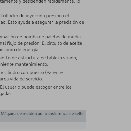
ntamente y descienden rápidamente, lo
l cilíndro de inyección presiona el
d. Esto ayuda a asegurar la precisión de
binación de bomba de paletas de media-
l flujo de presión. El circuito de aceite
consumo de energía.
ierto de estructura de tablero virado,
veniente mantenimiento.
o de cilíndro compuesto (Patente
rga vida de servicio.
 El usuario puede escoger entre los
lgadas.
quina de moldeo por transferencia de sello