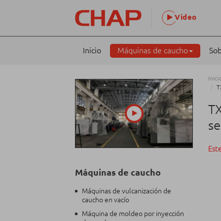
Vídeo
Inicio
Máquinas de caucho
Sob
Inici
T
T
se
Est
Máquinas de caucho
Máquinas de vulcanización de
caucho en vacío
Máquina de moldeo por inyección