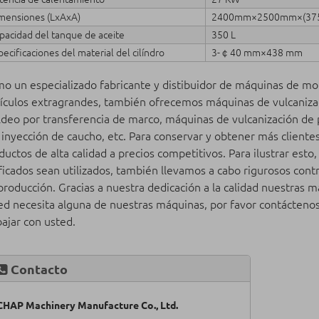
mensiones (LxAxA)
2400mm×2500mm×(37
pacidad del tanque de aceite
350 L
pecificaciones del material del cilíndro
3-￠40 mm×438 mm
o un especializado fabricante y distibuidor de máquinas de mol
ículos extragrandes, también ofrecemos máquinas de vulcanizac
deo por transferencia de marco, máquinas de vulcanización de
 inyección de caucho, etc. Para conservar y obtener más client
ductos de alta calidad a precios competitivos. Para ilustrar est
ificados sean utilizados, también llevamos a cabo rigurosos cont
producción. Gracias a nuestra dedicación a la calidad nuestras m
ed necesita alguna de nuestras máquinas, por favor contácten
bajar con usted.
Contacto
CHAP Machinery Manufacture Co., Ltd.