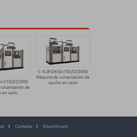
C-XLB-D650x700/DZ3000
Máquina de vulcanización de
5×510/DZ2000
caucho en vacío
ulcanización de
 en vacío
dos
Contacto
Discontinued