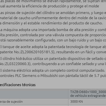
Las placas de movimiento se elevan rápidamente, se sujetan le
cual aumenta la eficiencia de producción y protege el molde
Las pinzas de sujeción del cilíndro se amoldan primero, y luego e
material de caucho uniformemente dentro del molde de la cavida
la dimensión y el estable rendimiento del producto de caucho.
La máquina adopta una importada bomba de alta presión y com
alta presión, controlada por una válvula compuesta de proporciona
está razonablemente configurado, con un bajo ruido y un bajo 
El tanque de aceite adopta la patentada tecnología de tanque ab
(patente No.:ZL200620105181.5), resultando en un fácil y con
El cilíndro hidráulico utiliza un patentado dispositivo de sellad
No.:ZL03220060.3), contribuyendo a un confiable sellado y una la
El sistema eléctrico adopta un completo control computarizado.
controles PLC Siemens o Mitsubishi con pántalla táctil de 5.7 pu
ecificaciones técnicas
TXZB-D660×1000_3000 Má
de vehículo extragrande
erza de sujeción
3000 KN