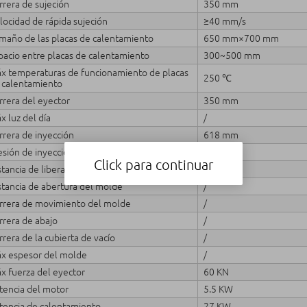
rrera de sujeción
350 mm
locidad de rápida sujeción
≥40 mm/s
maño de las placas de calentamiento
650 mm×700 mm
pacio entre placas de calentamiento
300~500 mm
x temperaturas de funcionamiento de placas
250 ℃
 calentamiento
rrera del eyector
350 mm
x luz del día
/
rrera de inyección
618 mm
esión de inyección
95 MPa
Click para continuar
stancia de liberación del molde superior
/
stancia de abertura del molde
/
rrera de movimiento del molde
/
rrera de abajo
/
rrera de la cubierta de vacío
/
x espesor del molde
/
x fuerza del eyector
60 KN
tencia del motor
5.5 KW
tencia de calentamiento
27 KW