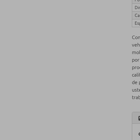
Di
Ca
Es
Com
veh
mol
por
pro
cal
de 
ust
tra