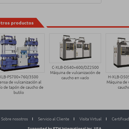
tros productos
C-XLB-D540×600/DZ2500
Máquina de vulcanización de
XLB-PS700×760/3500
H-XLB-D50
caucho en vacío
ensa de vulcanización al
Máquina de v
ío de tapón de caucho de
caucho
butilo
Sobre nosotros
Servicio al Cliente
Visita Virtual
Certifica
Supported by ETW International Inc. USA