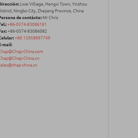
Dirección:
Lixie Villiage, Hengxi Town, Yinzhou
District, Ningbo City, Zhejiang Province, China
Persona de contácto:
Mr Chris
Tel.:
+86-0574-83086181
Fax:
+86-0574-83086082
Celular:
+86 15958897749
E-mail:
Chap@Chap-China.com
Chap@Chap-China.cn
sales@chap-china.cn