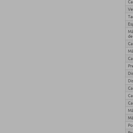
Ca
Ve
Ta
Es
Má
de
Ca
Má
Ca
Pr
Di
Di
Ca
Ca
Ca
Má
Má
Po
Po